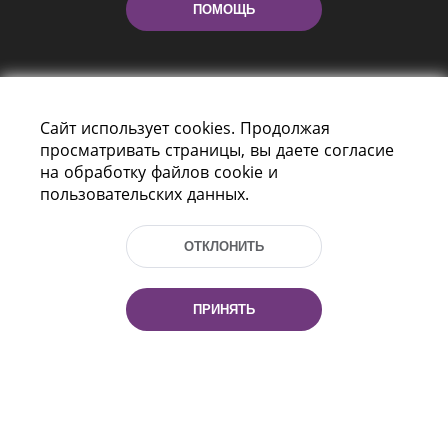
ПОМОЩЬ
Сайт использует cookies. Продолжая
просматривать страницы, вы даете согласие
на обработку файлов cookie и
пользовательских данных.
Пр-т Независимости 116
г. Минск, Республика Беларусь, 220114
Тел.: (+375 17) 368 37 37, Факс: (+375 17)
ОТКЛОНИТЬ
368 97 06
Эл. почта: inbox@nlb.by
ПРИНЯТЬ
Все права защищены
«Национальная библиотека
Беларуси» 2006 — 2026
Разработка сайта:
mrsoft.by