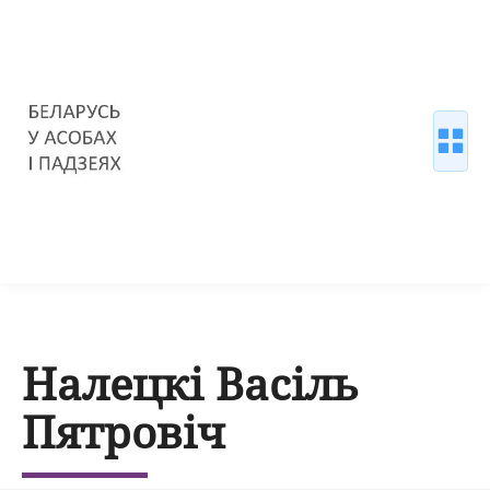
Налецкі Васіль
Пятровіч