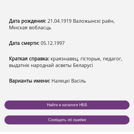
Дата рождения:
21.04.1919 Валожынскі раён,
Мінская вобласць
Дата смерти:
05.12.1997
Краткая справка:
краязнавец, гісторык, педагог,
выдатнік народнай асветы Беларусі
Варианты имени:
Налецкі Васіль
Найти в каталоге НББ
Сообщить об ошибке