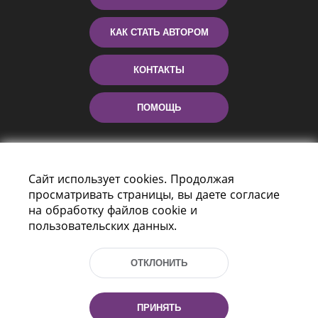
КАК СТАТЬ АВТОРОМ
КОНТАКТЫ
ПОМОЩЬ
Сайт использует cookies. Продолжая
просматривать страницы, вы даете согласие
на обработку файлов cookie и
пользовательских данных.
Пр-т Независимости 116
г. Минск, Республика Беларусь, 220114
ОТКЛОНИТЬ
Тел.: (+375 17) 368 37 37, Факс: (+375 17)
368 97 06
Эл. почта: inbox@nlb.by
ПРИНЯТЬ