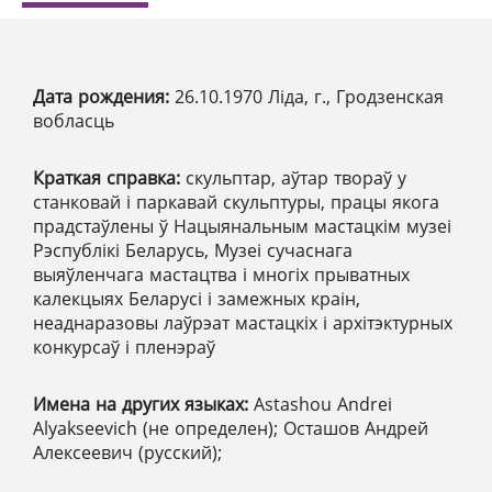
Дата рождения:
26.10.1970 Ліда, г., Гродзенская
вобласць
Краткая справка:
скульптар, аўтар твораў у
станковай і паркавай скульптуры, працы якога
прадстаўлены ў Нацыянальным мастацкім музеі
Рэспублікі Беларусь, Музеі сучаснага
выяўленчага мастацтва і многіх прыватных
калекцыях Беларусі і замежных краін,
неаднаразовы лаўрэат мастацкіх і архітэктурных
конкурсаў і пленэраў
Имена на других языках:
Astashou Andrei
Alyakseevich (не определен); Осташов Андрей
Алексеевич (русский);