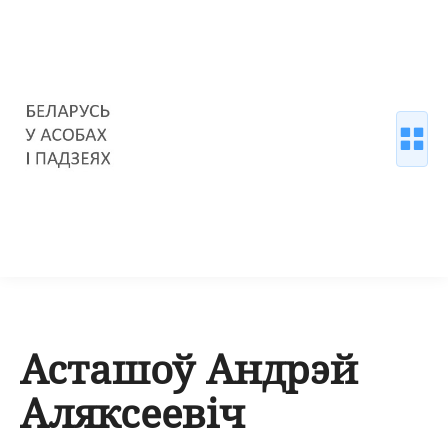
Асташоў Андрэй
Аляксеевіч