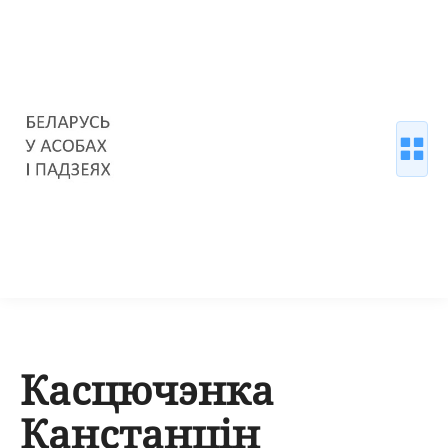
Касцючэнка
Канстанцін