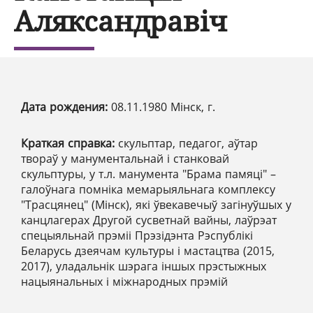
Аляксандравіч
Дата рождения:
08.11.1980 Мінск, г.
Краткая справка:
скульптар, педагог, аўтар
твораў у манументальнай і станковай
скульптуры, у т.л. манумента "Брама памяці" –
галоўнага помніка мемарыяльнага комплексу
"Трасцянец" (Мінск), які ўвекавечыў загінуўшых у
канцлагерах Другой сусветнай вайны, лаўрэат
спецыяльнай прэміі Прэзідэнта Рэспублікі
Беларусь дзеячам культуры і мастацтва (2015,
2017), уладальнік шэрага іншых прэстыжных
нацыянальных і міжнародных прэмій