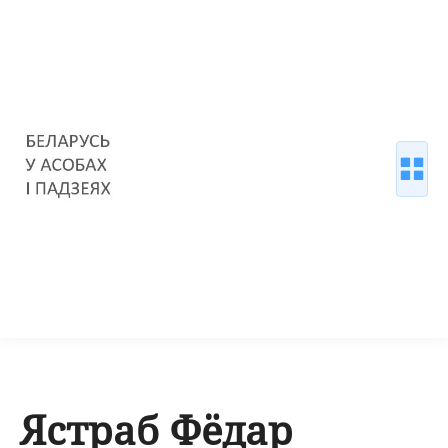
Ястраб Фёдар