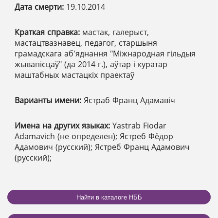
Дата смерти:
19.10.2014
Краткая справка:
мастак, галерыст,
мастацтвазнавец, педагог, старшыня
грамадскага аб'яднання "Міжнародная гільдыя
жывапісцаў" (да 2014 г.), аўтар і куратар
маштабных мастацкіх праектаў
Варианты имени:
Ястраб Франц Адамавіч
Имена на других языках:
Yastrab Fiodar
Adamavich (не определен); Ястреб Фёдор
Адамович (русский); Ястреб Франц Адамович
(русский);
Найти в каталоге НББ