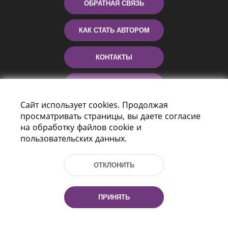
ОБРАТНАЯ СВЯЗЬ
КАК СТАТЬ АВТОРОМ
КОНТАКТЫ
ПОМОЩЬ
Сайт использует cookies. Продолжая
просматривать страницы, вы даете согласие
на обработку файлов cookie и
пользовательских данных.
ОТКЛОНИТЬ
Пр-т Независимости 116
г. Минск, Республика Беларусь, 220114
ПРИНЯТЬ
Тел.: (+375 17) 368 37 37, Факс: (+375 17)
368 97 06
Эл. почта: inbox@nlb.by