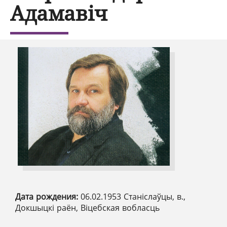
Адамавіч
Дата рождения:
06.02.1953 Станіслаўцы, в.,
Докшыцкі раён, Віцебская вобласць