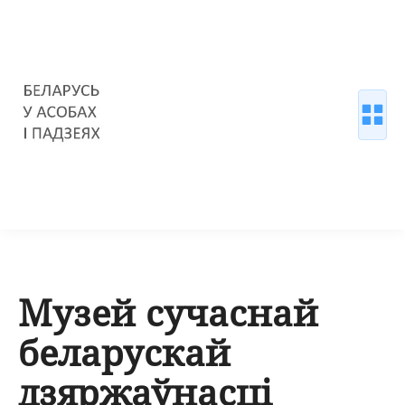
Музей сучаснай
беларускай
дзяржаўнасці