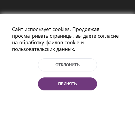
Сайт использует cookies. Продолжая
просматривать страницы, вы даете согласие
на обработку файлов cookie и
пользовательских данных.
Пр-т Независимости 116
г. Минск, Республика Беларусь, 220114
Тел.: (+375 17) 368 37 37, Факс: (+375 17)
ОТКЛОНИТЬ
368 97 06
Эл. почта: inbox@nlb.by
ПРИНЯТЬ
Все права защищены
«Национальная библиотека
Беларуси» 2006 — 2026
Разработка сайта:
mrsoft.by
Техподдержка:
pras.by