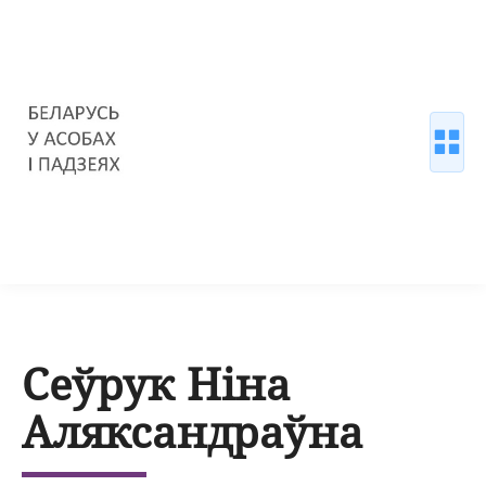
Сеўрук Ніна
Аляксандраўна