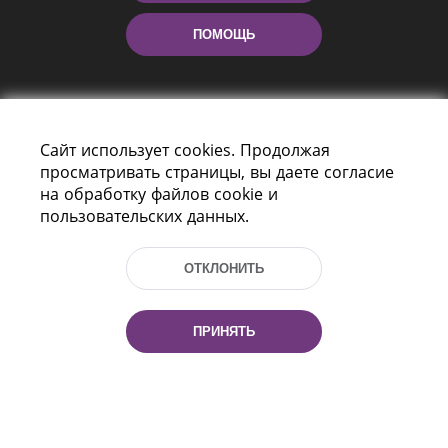
ПОМОЩЬ
Сайт использует cookies. Продолжая
просматривать страницы, вы даете согласие
на обработку файлов cookie и
пользовательских данных.
Пр-т Независимости 116
г. Минск, Республика Беларусь, 220114
Тел.: (+375 17) 368 37 37, Факс: (+375 17)
ОТКЛОНИТЬ
368 97 06
Эл. почта: inbox@nlb.by
ПРИНЯТЬ
Все права защищены
«Национальная библиотека
Беларуси» 2006 — 2026