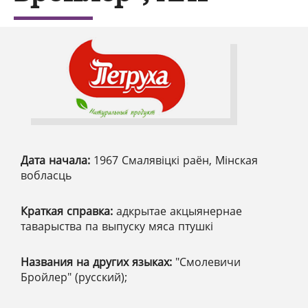
Дата начала:
1967 Смалявіцкі раён, Мінская
вобласць
Краткая справка:
адкрытае акцыянернае
таварыства па выпуску мяса птушкі
Названия на других языках:
"Смолевичи
Бройлер" (русский);