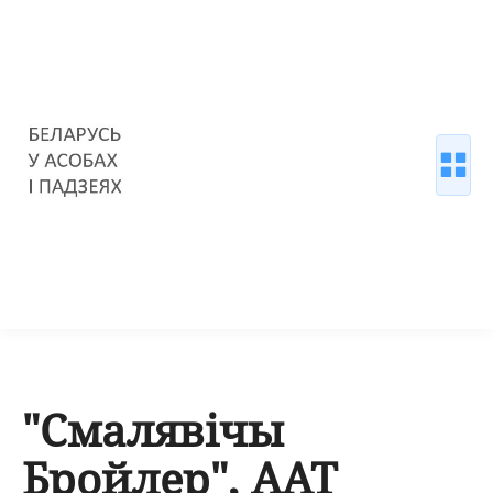
"Смалявічы
Бройлер", ААТ