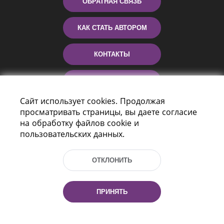
ОБРАТНАЯ СВЯЗЬ
КАК СТАТЬ АВТОРОМ
КОНТАКТЫ
ПОМОЩЬ
Сайт использует cookies. Продолжая
просматривать страницы, вы даете согласие
на обработку файлов cookie и
пользовательских данных.
ОТКЛОНИТЬ
Пр-т Независимости 116
г. Минск, Республика Беларусь, 220114
ПРИНЯТЬ
Тел.: (+375 17) 368 37 37, Факс: (+375 17)
368 97 06
Эл. почта: inbox@nlb.by