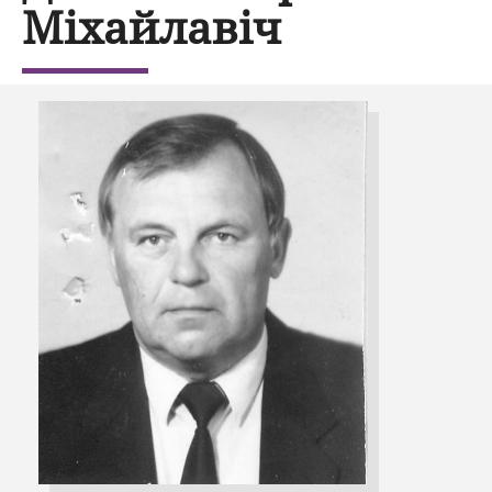
Міхайлавіч