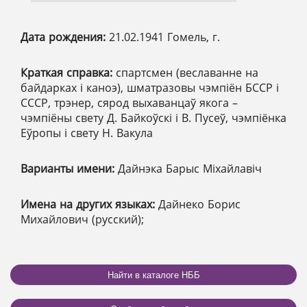
Дата рождения:
21.02.1941 Гомель, г.
Краткая справка:
спартсмен (веславанне на
байдарках і каноэ), шматразовы чэмпіён БССР і
СССР, трэнер, сярод выхаванцаў якога –
чэмпіёны свету Д. Байкоўскі і В. Пусеў, чэмпіёнка
Еўропы і свету Н. Вакула
Варианты имени:
Дайнэка Барыс Міхайлавіч
Имена на других языках:
Дайнеко Борис
Михайлович (русский);
Найти в каталоге НББ