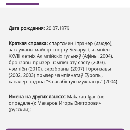
Дата рождения:
20.07.1979
Краткая справка:
спартсмен і трэнер (дзюдо),
заслужаны майстр спорту Беларусі, чэмпіён
ХХVІІІ летніх Алімпійскіх гульняў (Афіны, 2004),
бронзавы прызёр чэмпіянату свету (2003),
чэмпіён (2010), сярэбраны (2007) і бронзавы
(2002, 2003) прызёр чэмпіянатаў Еўропы,
кавалер ордэна "За асабістую мужнасць" (2004)
Имена на других языках:
Makarau Igar (не
определен); Макаров Игорь Викторович
(русский);