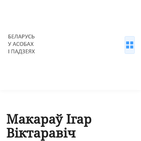
Макараў Ігар
Віктаравіч