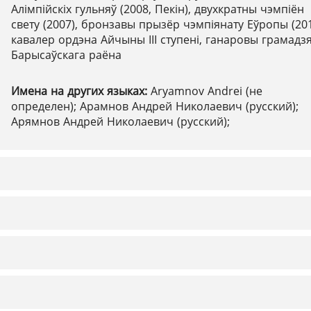
Алімпійскіх гульняў (2008, Пекін), двухкратны чэмпіён
свету (2007), бронзавы прызёр чэмпіянату Еўропы (201
кавалер ордэна Айчыны ІІІ ступені, ганаровы грамадз
Барысаўскага раёна
Имена на других языках:
Aryamnov Andrei (не
определен); Арамнов Андрей Николаевич (русский);
Арямнов Андрей Николаевич (русский);