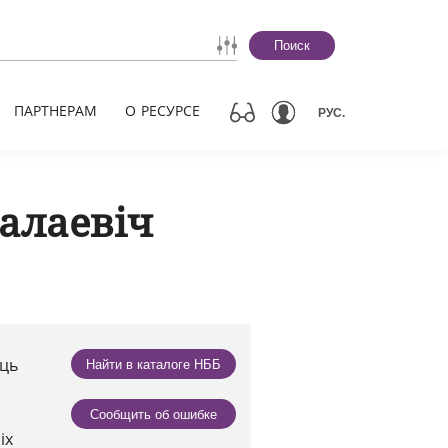
Поиск
ПАРТНЕРАМ
О РЕСУРСЕ
РУС.
алаевіч
сць
Найти в каталоге НББ
Сообщить об ошибке
іх