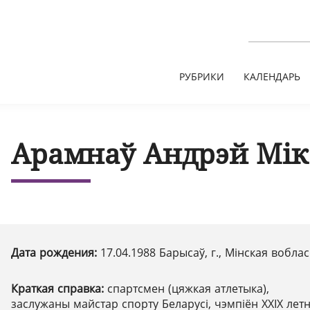
РУБРИКИ
КАЛЕНДАРЬ
Арамнаў Андрэй Мік
Дата рождения:
17.04.1988 Барысаў, г., Мінская вобла
Краткая справка:
спартсмен (цяжкая атлетыка),
заслужаны майстар спорту Беларусі, чэмпіён ХХІХ летн