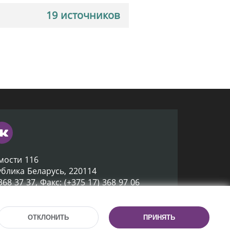
19 источников
мости 116
ублика Беларусь, 220114
 368 37 37, Факс: (+375 17) 368 97 06
ox@nlb.by
ОТКЛОНИТЬ
ПРИНЯТЬ
Разработка сайта:
mrsoft.by