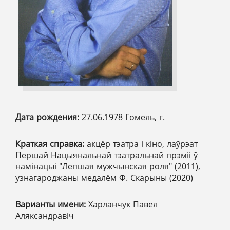
Дата рождения:
27.06.1978 Гомель, г.
Краткая справка:
акцёр тэатра і кіно, лаўрэат
Першай Нацыянальнай тэатральнай прэміі ў
намінацыі "Лепшая мужчынская роля" (2011),
узнагароджаны медалём Ф. Скарыны (2020)
Варианты имени:
Харланчук Павел
Аляксандравіч