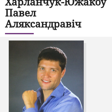
Харланчук-Южакоў
Павел
Аляксандравіч