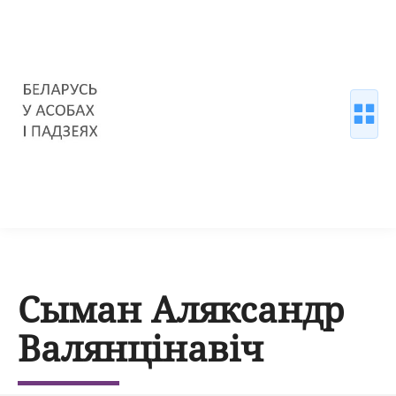
Сыман Аляксандр
Валянцінавіч