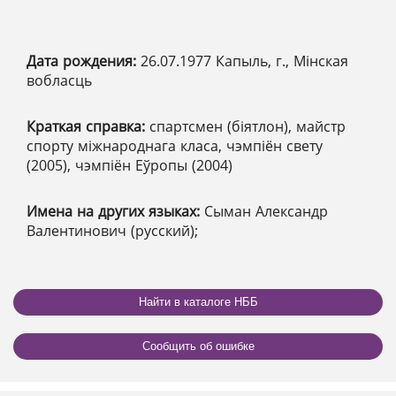
Дата рождения:
26.07.1977 Капыль, г., Мінская
вобласць
Краткая справка:
спартсмен (біятлон), майстр
спорту міжнароднага класа, чэмпіён свету
(2005), чэмпіён Еўропы (2004)
Имена на других языках:
Сыман Александр
Валентинович (русский);
Найти в каталоге НББ
Сообщить об ошибке