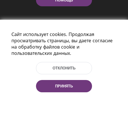
ПОМОЩЬ
Сайт использует cookies. Продолжая
просматривать страницы, вы даете согласие
на обработку файлов cookie и
пользовательских данных.
Пр-т Независимости 116
г. Минск, Республика Беларусь, 220114
Тел.: (+375 17) 368 37 37, Факс: (+375 17)
ОТКЛОНИТЬ
368 97 06
Эл. почта: inbox@nlb.by
ПРИНЯТЬ
Все права защищены
«Национальная библиотека
Беларуси» 2006 — 2026
Разработка сайта:
mrsoft.by