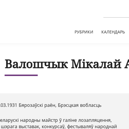
РУБРИКИ
КАЛЕНДАРЬ
Валошчык Мікалай 
.03.1931 Бярозаўскі раён, Брэсцкая вобласць
еларускі народны майстр ў галіне лозапляцення,
р шэрага выставак, конкурсаў, фестываляў народнай