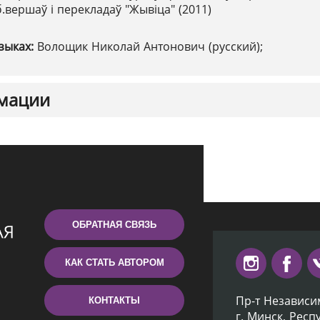
б.вершаў і перекладаў "Жывіца" (2011)
зыках:
Волощик Николай Антонович (русский);
мации
ОБРАТНАЯ СВЯЗЬ
КАК СТАТЬ АВТОРОМ
Пр-т Независи
КОНТАКТЫ
г. Минск, Респ