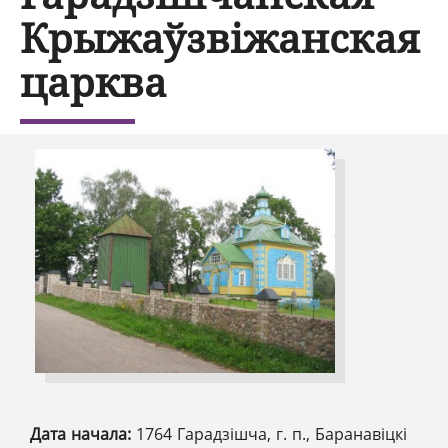
Крыжаўзвіжанская
царква
Дата начала:
1764 Гарадзішча, г. п., Баранавіцкі