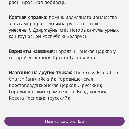
раён, Брэсцкая вобласць
Краткая справка:
помнік драўлянага дойлідства
з рысамі рэтраспектыўна-рускага стылю,
унесены ў Дзяржаўны спіс гісторыка-культурных
каштоўнасцей Рэспублікі Беларусь
Варианты названия:
Гарадзішчанская царква ў
гонар Уздзвіжання Крыжа Гасподняга
Названия на других языках:
The Cross Exaltation
Church (английский); Городищенская
Крестовоздвиженская церковь (русский);
Городищенский храм в честь Воздвижения
Креста Господня (русский);
Найти в каталоге НББ