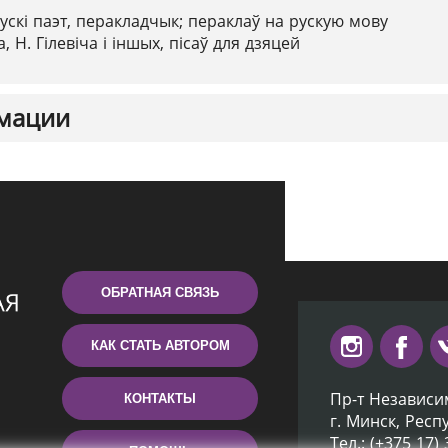
ускі паэт, перакладчык; пераклаў на рускую мову
, Н. Гілевіча і іншых, пісаў для дзяцей
мации
ОБРАТНАЯ СВЯЗЬ
КАК СТАТЬ АВТОРОМ
Пр-т Независи
КОНТАКТЫ
г. Минск, Респ
Тел.: (+375 17)