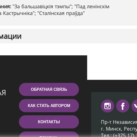
ания:
"За бальшавіцкія тэмпы"; "Пад ленінскім
 Кастрычніка"; "Сталінская праўда"
мации
ОБРАТНАЯ СВЯЗЬ
КАК СТАТЬ АВТОРОМ
Пр-т Независи
КОНТАКТЫ
г. Минск, Респ
Тел.: (+375 17)