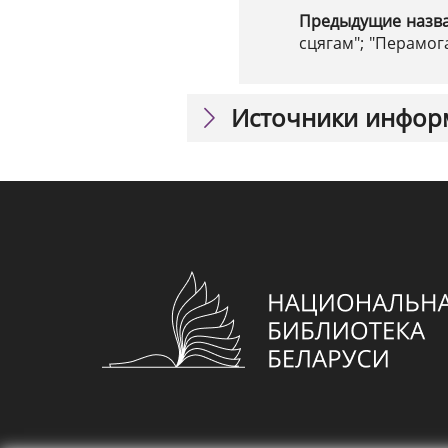
Предыдущие назв
сцягам"; "Перамога
Источники инфор