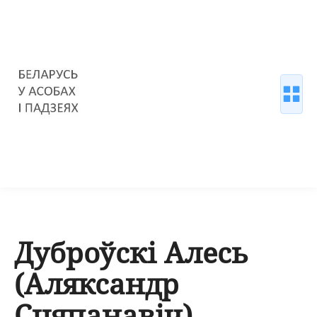
Дуброўскі Алесь
(Аляксандр
Сцяпанавіч)