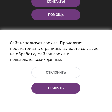
КОНТАКТЫ
ПОМОЩЬ
Сайт использует cookies. Продолжая
просматривать страницы, вы даете согласие
на обработку файлов cookie и
пользовательских данных.
Пр-т Независимости 116
г. Минск, Республика Беларусь, 220114
ОТКЛОНИТЬ
Тел.: (+375 17) 368 37 37, Факс: (+375 17)
368 97 06
Эл. почта: inbox@nlb.by
ПРИНЯТЬ
Все права защищены