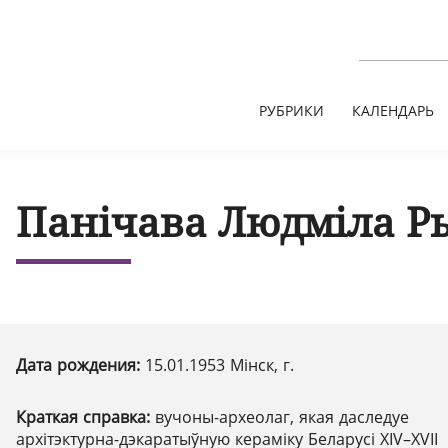
РУБРИКИ
КАЛЕНДАРЬ
Панічава Людміла Р
Дата рождения:
15.01.1953 Мінск, г.
Краткая справка:
вучоны-археолаг, якая даследуе
архітэктурна-дэкаратыўную кераміку Беларусі ХІV–ХVІІ