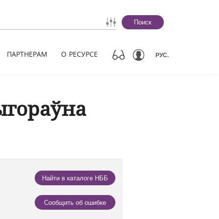
Поиск
ПАРТНЕРАМ
О РЕСУРСЕ
РУС.
ыгораўна
Найти в каталоге НББ
Сообщить об ошибке