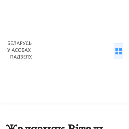
Жалязняк Віталь