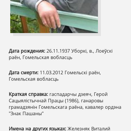
Дата рождения:
26.11.1937 Уборкі, в., Лоеўскі
раён, Гомельская вобласць
Дата смерти:
11.03.2012 Гомельскі раён,
Гомельская вобласць
Краткая справка:
гаспадарчы дзеяч, Герой
Сацыялістычнай Працы (1986), ганаровы
грамадзянін Гомельскага раёна, кавалер ордэна
"Знак Пашаны"
Имена на других языках:
Железняк Виталий