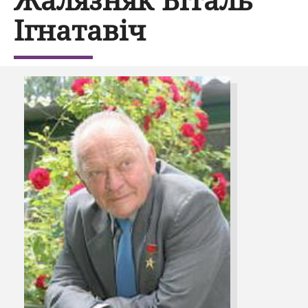
Ігнатавіч