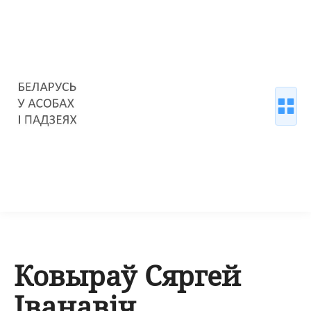
Ковыраў Сяргей
Іванавіч