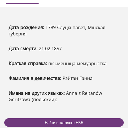
Дата рождения:
1789 Слуцкі павет, Мінская
губерня
Дата смерти:
21.02.1857
Краткая справка:
пісьменніца-мемуарыстка
Фамилия в девичестве:
Рэйтан Ганна
Имена на других языках:
Anna z Rejtanów
Geritzowa (польский);
Найти в каталоге НББ