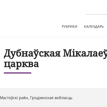
РУБРИКИ
КАЛЕНДАРЬ
Дубнаўская Мікалае
царква
Мастоўскі раён, Гродзенская вобласць