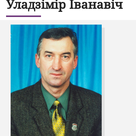
Уладзімір Іванавіч