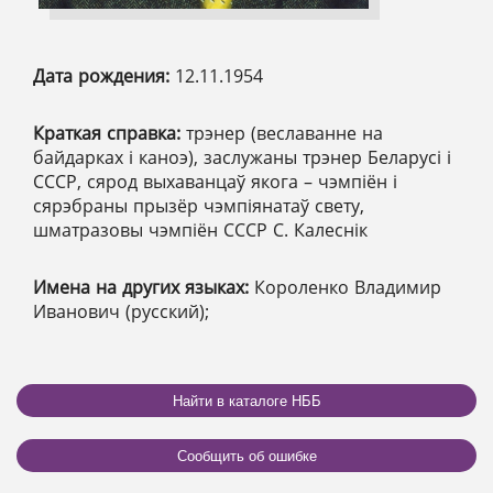
Дата рождения:
12.11.1954
Краткая справка:
трэнер (веславанне на
байдарках і каноэ), заслужаны трэнер Беларусі і
СССР, сярод выхаванцаў якога – чэмпіён і
сярэбраны прызёр чэмпіянатаў свету,
шматразовы чэмпіён СССР С. Калеснік
Имена на других языках:
Короленко Владимир
Иванович (русский);
Найти в каталоге НББ
Сообщить об ошибке