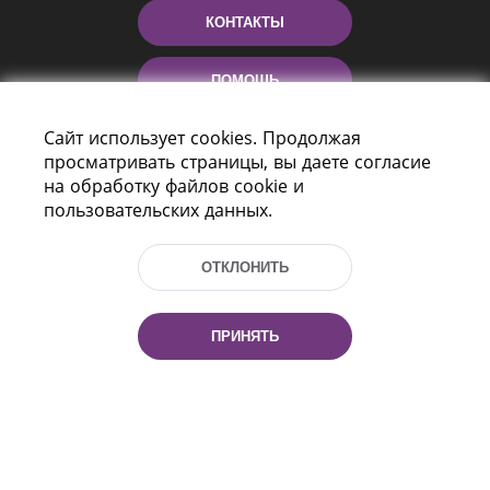
КОНТАКТЫ
ПОМОЩЬ
Сайт использует cookies. Продолжая
просматривать страницы, вы даете согласие
на обработку файлов cookie и
пользовательских данных.
ОТКЛОНИТЬ
Пр-т Независимости 116
г. Минск, Республика Беларусь, 220114
Тел.: (+375 17) 368 37 37, Факс: (+375 17)
ПРИНЯТЬ
368 97 06
Эл. почта: inbox@nlb.by
Все права защищены