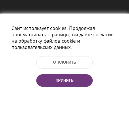
Сайт использует cookies. Продолжая
просматривать страницы, вы даете согласие
на обработку файлов cookie и
пользовательских данных.
Пр-т Независимости 116
г. Минск, Республика Беларусь, 220114
Тел.: (+375 17) 368 37 37, Факс: (+375 17)
ОТКЛОНИТЬ
368 97 06
Эл. почта: inbox@nlb.by
ПРИНЯТЬ
Все права защищены
«Национальная библиотека
Беларуси» 2006 — 2026
Разработка сайта:
mrsoft.by
Техподдержка:
pras.by