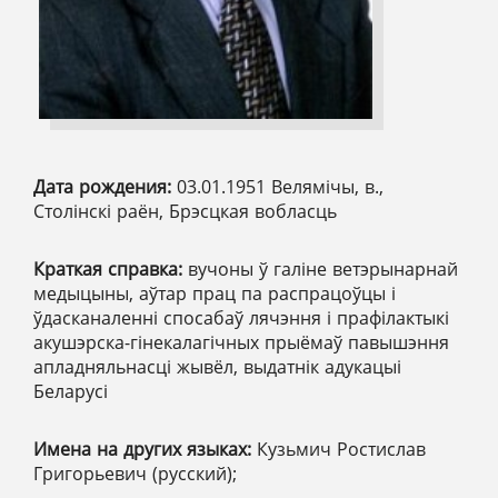
Дата рождения:
03.01.1951 Велямічы, в.,
Столінскі раён, Брэсцкая вобласць
Краткая справка:
вучоны ў галіне ветэрынарнай
медыцыны, аўтар прац па распрацоўцы і
ўдасканаленні спосабаў лячэння і прафілактыкі
акушэрска-гінекалагічных прыёмаў павышэння
апладняльнасці жывёл, выдатнік адукацыі
Беларусі
Имена на других языках:
Кузьмич Ростислав
Григорьевич (русский);