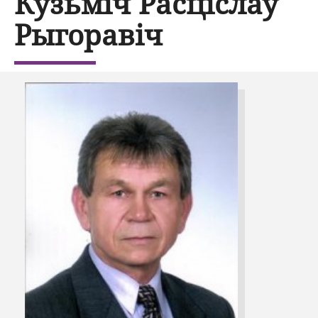
Кузьміч Расціслаў
Рыгоравіч