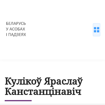
Кулікоў Яраслаў
Канстанцінавіч