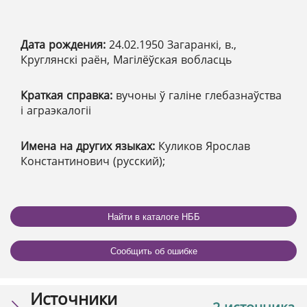
Дата рождения:
24.02.1950 Загаранкі, в.,
Круглянскі раён, Магілёўская вобласць
Краткая справка:
вучоны ў галіне глебазнаўства
і аграэкалогіі
Имена на других языках:
Куликов Ярослав
Константинович (русский);
Найти в каталоге НББ
Сообщить об ошибке
Источники