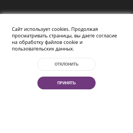
Сайт использует cookies. Продолжая
просматривать страницы, вы даете согласие
на обработку файлов cookie и
пользовательских данных.
Пр-т Независимости 116
г. Минск, Республика Беларусь, 220114
Тел.: (+375 17) 368 37 37, Факс: (+375 17)
ОТКЛОНИТЬ
368 97 06
Эл. почта: inbox@nlb.by
ПРИНЯТЬ
Все права защищены
«Национальная библиотека
Беларуси» 2006 — 2026
Разработка сайта:
mrsoft.by
Техподдержка:
pras.by