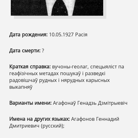
Дата рождения:
10.05.1927 Расія
Дата смерти:
?
Краткая справка:
вучоны-геолаг, спецыяліст па
геафізічных метадах пошукаў і разведкі
радовішчаў рудных і нярудных карысных
выкапняў
Варианты имени:
Агафонаў Генадзь Дзмітрыевіч
Имена на других языках:
Агафонов Геннадий
Дмитриевич (русский);