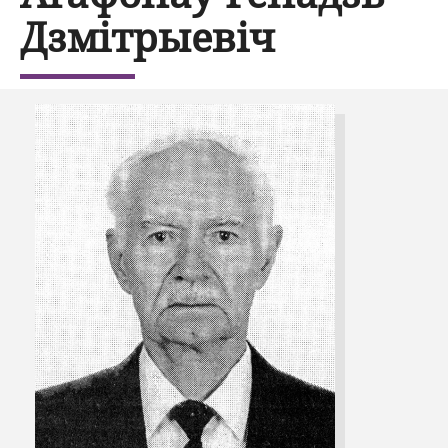
Дзмітрыевіч