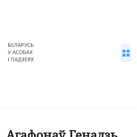
Агафонаў Генадзь