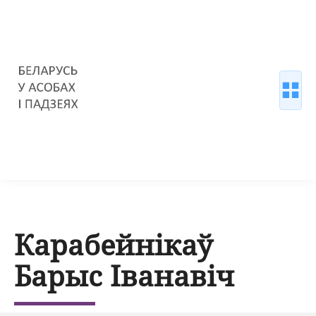
Карабейнікаў
Барыс Іванавіч