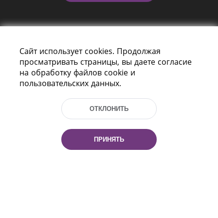
Сайт использует cookies. Продолжая
просматривать страницы, вы даете согласие
на обработку файлов cookie и
пользовательских данных.
Пр-т Независимости 116
г. Минск, Республика Беларусь, 220114
Тел.: (+375 17) 368 37 37, Факс: (+375 17)
ОТКЛОНИТЬ
368 97 06
Эл. почта: inbox@nlb.by
ПРИНЯТЬ
Все права защищены
«Национальная библиотека
Беларуси» 2006 — 2026
Разработка сайта:
mrsoft.by
Техподдержка:
pras.by