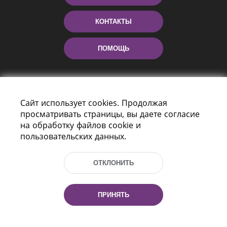
КОНТАКТЫ
ПОМОЩЬ
Сайт использует cookies. Продолжая
просматривать страницы, вы даете согласие
на обработку файлов cookie и
пользовательских данных.
Пр-т Независимости 116
г. Минск, Республика Беларусь, 220114
ОТКЛОНИТЬ
Тел.: (+375 17) 368 37 37, Факс: (+375 17)
368 97 06
Эл. почта: inbox@nlb.by
ПРИНЯТЬ