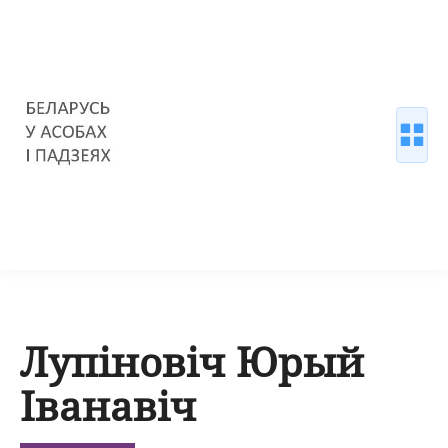
Лупіновіч Юрый
Іванавіч