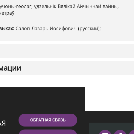
учоны-геолаг, удзельнік Вялікай Айчыннай вайны,
нетраў
зыках:
Салоп Лазарь Иосифович (русский);
мации
ОБРАТНАЯ СВЯЗЬ