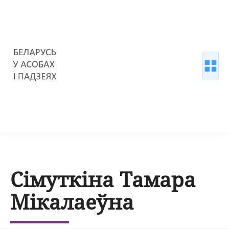
Сімуткіна Тамара
Мікалаеўна