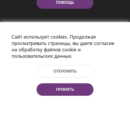
ПОМОЩЬ
Сайт использует cookies. Продолжая
просматривать страницы, вы даете согласие
на обработку файлов cookie и
пользовательских данных.
Пр-т Независимости 116
г. Минск, Республика Беларусь, 220114
Тел.: (+375 17) 368 37 37, Факс: (+375 17)
ОТКЛОНИТЬ
368 97 06
Эл. почта: inbox@nlb.by
ПРИНЯТЬ
Все права защищены
«Национальная библиотека
Беларуси» 2006 — 2026
Разработка сайта:
mrsoft.by