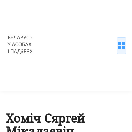
Хоміч Сяргей
Мікалаевіч