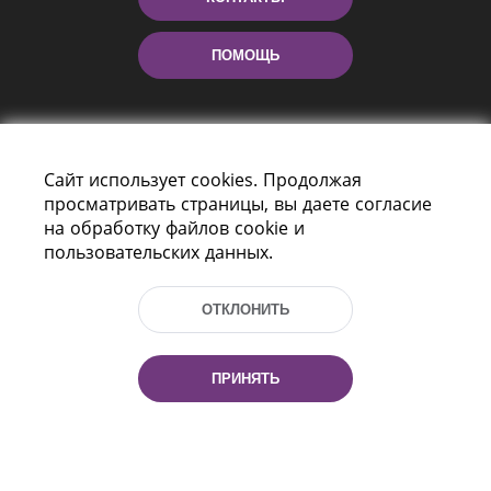
ПОМОЩЬ
Сайт использует cookies. Продолжая
просматривать страницы, вы даете согласие
на обработку файлов cookie и
пользовательских данных.
Пр-т Независимости 116
г. Минск, Республика Беларусь, 220114
ОТКЛОНИТЬ
Тел.: (+375 17) 368 37 37, Факс: (+375 17)
368 97 06
Эл. почта: inbox@nlb.by
ПРИНЯТЬ
Все права защищены
«Национальная библиотека