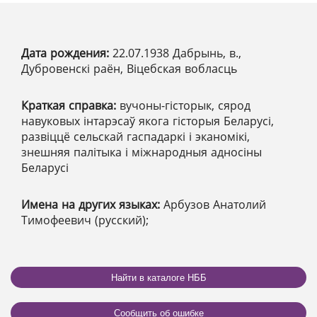
Дата рождения:
22.07.1938 Дабрынь, в.,
Дубровенскі раён, Віцебская вобласць
Краткая справка:
вучоны-гісторык, сярод
навуковых інтарэсаў якога гісторыя Беларусі,
развіццё сельскай гаспадаркі і эканомікі,
знешняя палітыка і міжнародныя адносіны
Беларусі
Имена на других языках:
Арбузов Анатолий
Тимофеевич (русский);
Найти в каталоге НББ
Сообщить об ошибке