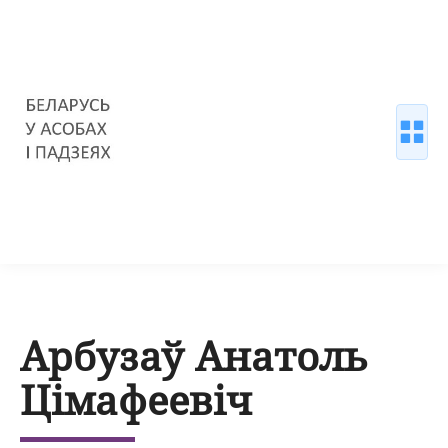
Арбузаў Анатоль
Цімафеевіч