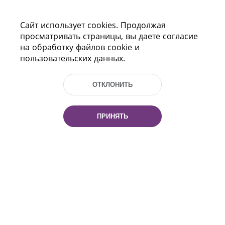
Сайт использует cookies. Продолжая
просматривать страницы, вы даете согласие
на обработку файлов cookie и
пользовательских данных.
ОТКЛОНИТЬ
Пр-т Независимости 116
г. Минск, Республика Беларусь, 220114
Тел.: (+375 17) 368 37 37, Факс: (+375 17)
ПРИНЯТЬ
368 97 06
Эл. почта: inbox@nlb.by
Все права защищены
«Национальная библиотека
Беларуси» 2006 — 2026
Разработка сайта:
mrsoft.by
Техподдержка:
pras.by