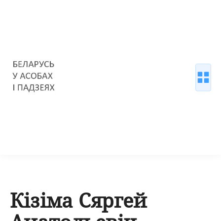
Кізіма Сяргей