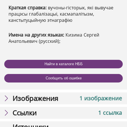
Краткая справка:
вучоны-гісторык, які вывучае
працэсы глабалізацыі, касмапалітызм,
канстытуцыйную этнаграфію
Имена на других языках:
Кизима Сергей
Анатольевич (русский);
Найти в каталоге НББ
Сообщить об ошибке
Изображения
1 изображение
Ссылки
1 ссылка
Источники