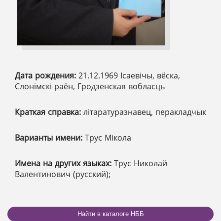
Дата рождения:
21.12.1969 Ісаевічы, вёска,
Слонімскі раён, Гродзенская вобласць
Краткая справка:
літаратуразнавец, перакладчык
Варианты имени:
Трус Мікола
Имена на других языках:
Трус Николай
Валентинович (русский);
Найти в каталоге НББ