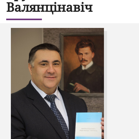
Валянцінавіч