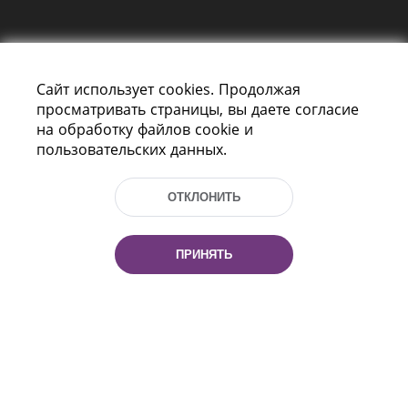
Сайт использует cookies. Продолжая
просматривать страницы, вы даете согласие
на обработку файлов cookie и
пользовательских данных.
Пр-т Независимости 116
г. Минск, Республика Беларусь, 220114
Тел.: (+375 17) 368 37 37, Факс: (+375 17)
ОТКЛОНИТЬ
368 97 06
Эл. почта: inbox@nlb.by
ПРИНЯТЬ
Все права защищены
«Национальная библиотека
Беларуси» 2006 — 2026
Разработка сайта:
mrsoft.by
Техподдержка:
pras.by