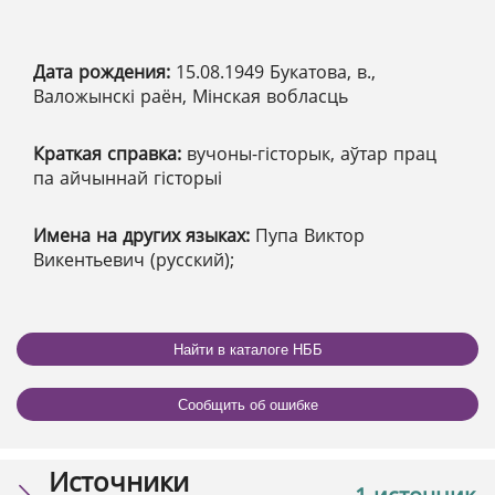
Дата рождения:
15.08.1949 Букатова, в.,
Валожынскі раён, Мінская вобласць
Краткая справка:
вучоны-гісторык, аўтар прац
па айчыннай гісторыі
Имена на других языках:
Пупа Виктор
Викентьевич (русский);
Найти в каталоге НББ
Сообщить об ошибке
Источники