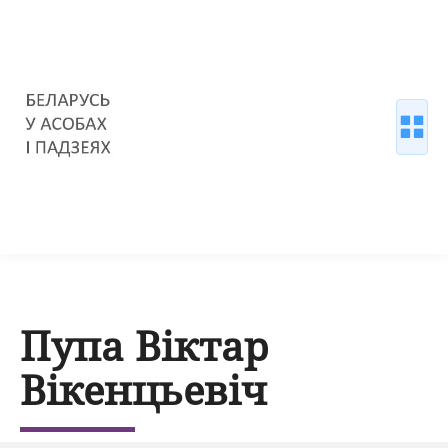
Пупа Віктар
Вікенцьевіч