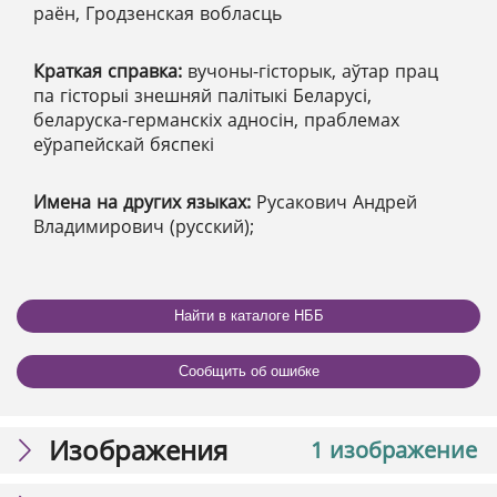
раён, Гродзенская вобласць
Краткая справка:
вучоны-гісторык, аўтар прац
па гісторыі знешняй палітыкі Беларусі,
беларуска-германскіх адносін, праблемах
еўрапейскай бяспекі
Имена на других языках:
Русакович Андрей
Владимирович (русский);
Найти в каталоге НББ
Сообщить об ошибке
Изображения
1 изображение