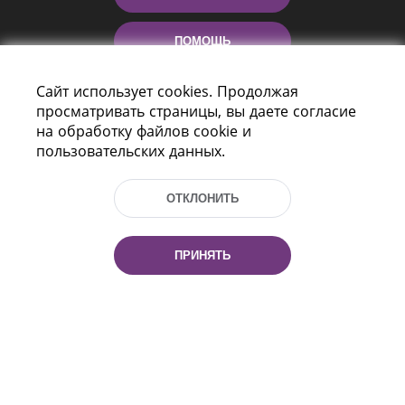
ПОМОЩЬ
Сайт использует cookies. Продолжая
просматривать страницы, вы даете согласие
на обработку файлов cookie и
пользовательских данных.
ОТКЛОНИТЬ
Пр-т Независимости 116
г. Минск, Республика Беларусь, 220114
Тел.: (+375 17) 368 37 37, Факс: (+375 17)
ПРИНЯТЬ
368 97 06
Эл. почта: inbox@nlb.by
Все права защищены
«Национальная библиотека