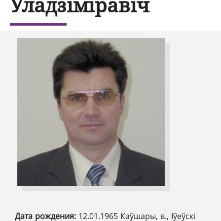
Уладзіміравіч
Дата рождения:
12.01.1965 Каўшары, в., Іўеўскі