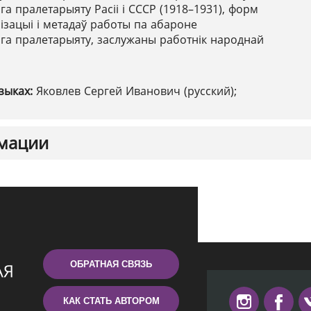
а пралетарыяту Расіі і СССР (1918–1931), форм
ізацыі і метадаў работы па абароне
га пралетарыяту, заслужаны работнік народнай
зыках:
Яковлев Сергей Иванович (русский);
мации
ОБРАТНАЯ СВЯЗЬ
КАК СТАТЬ АВТОРОМ