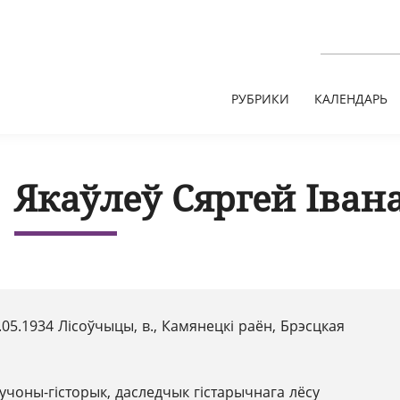
РУБРИКИ
КАЛЕНДАРЬ
Якаўлеў Сяргей Іван
.05.1934 Лісоўчыцы, в., Камянецкі раён, Брэсцкая
учоны-гісторык, даследчык гістарычнага лёсу