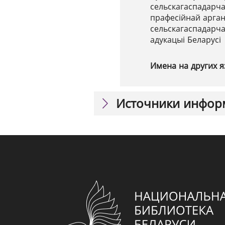
сельскагаспадарчаг
прафесійнай арган
сельскагаспадарча
адукацыі Беларусі
Имена на других я
Источники инфор