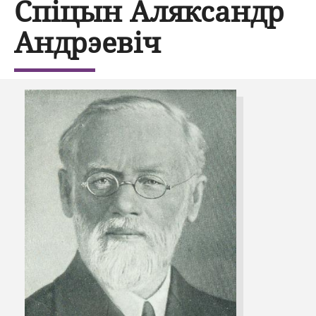
Спіцын Аляксандр
Андрэевіч