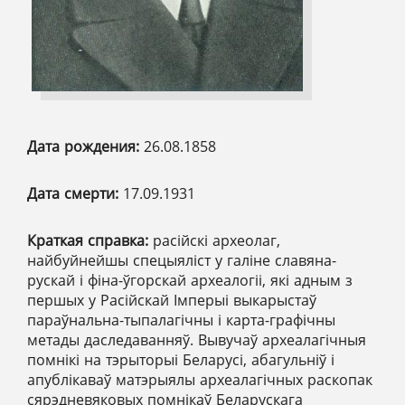
Дата рождения:
26.08.1858
Дата смерти:
17.09.1931
Краткая справка:
расійскі археолаг,
найбуйнейшы спецыяліст у галіне славяна-
рускай і фіна-ўгорскай археалогіі, які адным з
першых у Расійскай Імперыі выкарыстаў
параўнальна-тыпалагічны і карта-графічны
метады даследаванняў. Вывучаў археалагічныя
помнікі на тэрыторыі Беларусі, абагульніў і
апублікаваў матэрыялы археалагічных раскопак
сярэдневяковых помнікаў Беларускага