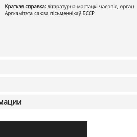
Краткая справка:
літаратурна-мастацкі часопіс, орган
Аргкамітэта саюза пісьменнікаў БССР
мации