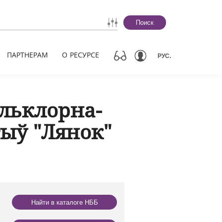
Поиск
ПАРТНЕРАМ
О РЕСУРСЕ
РУС.
льклорна-
ыў "Лянок"
Найти в каталоге НББ