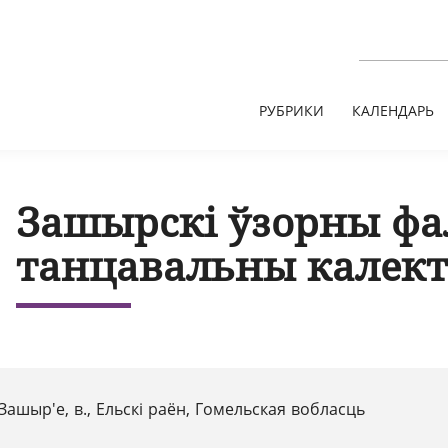
РУБРИКИ
КАЛЕНДАРЬ
Зашырскі ўзорны фа
танцавальны калект
Зашыр'е, в., Ельскі раён, Гомельская вобласць