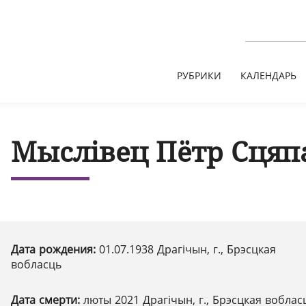
РУБРИКИ
КАЛЕНДАРЬ
Мыслівец Пётр Сцяп
Дата рождения:
01.07.1938 Драгічын, г., Брэсцкая
вобласць
Дата смерти:
люты 2021 Драгічын, г., Брэсцкая воблас