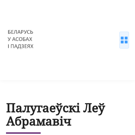
Палугаеўскі Леў
Абрамавіч