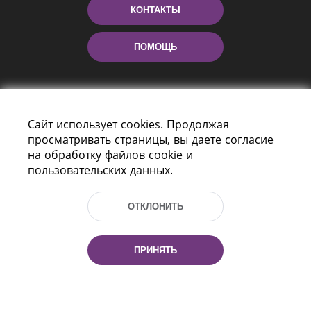
КОНТАКТЫ
ПОМОЩЬ
Сайт использует cookies. Продолжая
просматривать страницы, вы даете согласие
на обработку файлов cookie и
пользовательских данных.
Пр-т Независимости 116
г. Минск, Республика Беларусь, 220114
ОТКЛОНИТЬ
Тел.: (+375 17) 368 37 37, Факс: (+375 17)
368 97 06
Эл. почта: inbox@nlb.by
ПРИНЯТЬ
Все права защищены