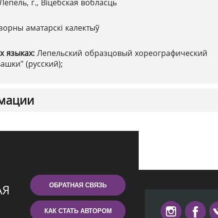
Лепель, г., Віцебская вобласць
зорны аматарскі калектыў
х языках:
Лепельский образцовый хореографический
ашки" (русский);
мации
ОБРАТНАЯ СВЯЗЬ
КАК СТАТЬ АВТОРОМ