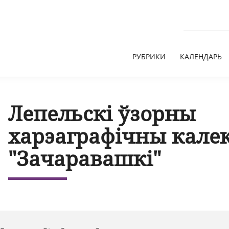
РУБРИКИ
КАЛЕНДАРЬ
Лепельскі ўзорны
харэаграфічны кале
"Зачаравашкі"