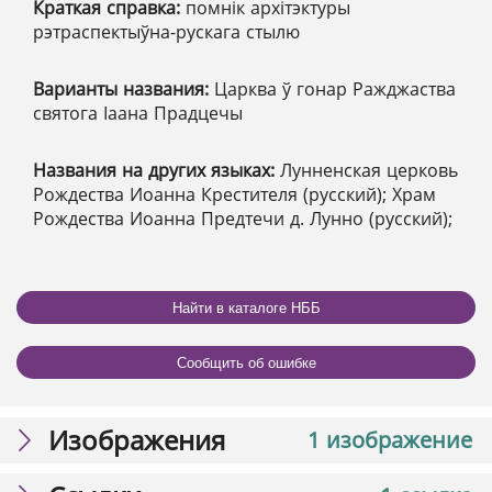
Краткая справка:
помнік архітэктуры
рэтраспектыўна-рускага стылю
Варианты названия:
Царква ў гонар Ражджаства
святога Іаана Прадцечы
Названия на других языках:
Лунненская церковь
Рождества Иоанна Крестителя (русский); Храм
Рождества Иоанна Предтечи д. Лунно (русский);
Найти в каталоге НББ
Сообщить об ошибке
Изображения
1 изображение