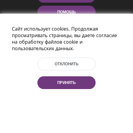
ПОМОЩЬ
Сайт использует cookies. Продолжая
просматривать страницы, вы даете согласие
на обработку файлов cookie и
пользовательских данных.
ОТКЛОНИТЬ
Пр-т Независимости 116
г. Минск, Республика Беларусь, 220114
Тел.: (+375 17) 368 37 37, Факс: (+375 17)
ПРИНЯТЬ
368 97 06
Эл. почта: inbox@nlb.by
Все права защищены
«Национальная библиотека