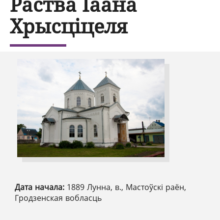
Раства Іаана
Хрысціцеля
Дата начала:
1889 Лунна, в., Мастоўскі раён,
Гродзенская вобласць