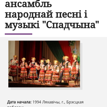
ансамбль
народнай песні і
музыкі "Спадчына"
Дата начала:
1994 Ляхавічы, г., Брэсцкая