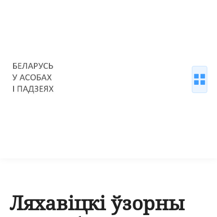
Ляхавіцкі ўзорны