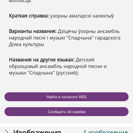
вобласць
Краткая справка:
узорны аматарскі калектыў
Варианты названия:
Дзіцячы ўзорны ансамбль
народнай песні і музыкі "Спадчына" гарадскога
Дома культуры
Названия на других языках:
Детский
образцовый ансамбль народной песни и
музыки "Спадчына" (русский);
Найти в каталоге НББ
Сообщить об ошибке
Изображения
1 изображение