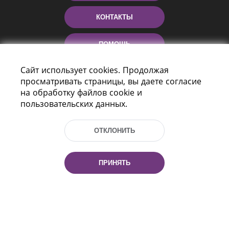
КОНТАКТЫ
ПОМОЩЬ
Сайт использует cookies. Продолжая
просматривать страницы, вы даете согласие
на обработку файлов cookie и
пользовательских данных.
ОТКЛОНИТЬ
Пр-т Независимости 116
г. Минск, Республика Беларусь, 220114
ПРИНЯТЬ
Тел.: (+375 17) 368 37 37, Факс: (+375 17)
368 97 06
Эл. почта: inbox@nlb.by