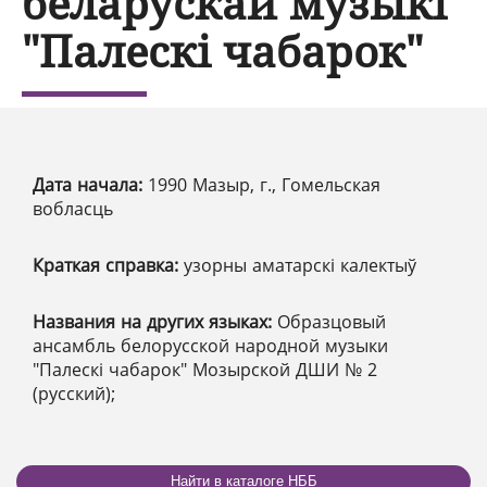
беларускай музыкі
"Палескі чабарок"
Дата начала:
1990 Мазыр, г., Гомельская
вобласць
Краткая справка:
узорны аматарскі калектыў
Названия на других языках:
Образцовый
ансамбль белорусской народной музыки
"Палескi чабарок" Мозырской ДШИ № 2
(русский);
Найти в каталоге НББ