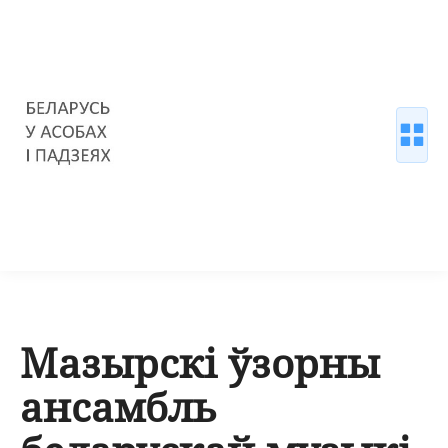
Мазырскі ўзорны
ансамбль