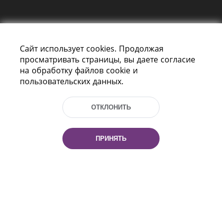
Сайт использует cookies. Продолжая
просматривать страницы, вы даете согласие
на обработку файлов cookie и
пользовательских данных.
Пр-т Независимости 116
г. Минск, Республика Беларусь, 220114
Тел.: (+375 17) 368 37 37, Факс: (+375 17)
ОТКЛОНИТЬ
368 97 06
Эл. почта: inbox@nlb.by
ПРИНЯТЬ
Все права защищены
«Национальная библиотека
Беларуси» 2006 — 2026
Разработка сайта:
mrsoft.by
Техподдержка:
pras.by