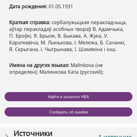
Дата рождения:
01.05.1931
Краткая справка:
сербалужыцкая перакладчыца,
аўтар перакладаў асобных твораў В. Адамчыка,
П. Броўкі, Я. Брыля, В. Быкава, А. Жука, У.
Караткевіча, М. Лынькова, І. Мележа, Б. Сачанкі,
Я. Скрыгана, І. Чыгрынава, І. Шамякіна і інш.
Имена на других языках:
Malinkova (не
определен); Малинкова Ката (русский);
Найти в каталоге НББ
Сообщить об ошибке
Источники