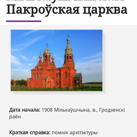
Пакроўская царква
Дата начала:
1908 Мількаўшчына, в., Гродзенскі
раён
Краткая справка:
помнік архітэктуры