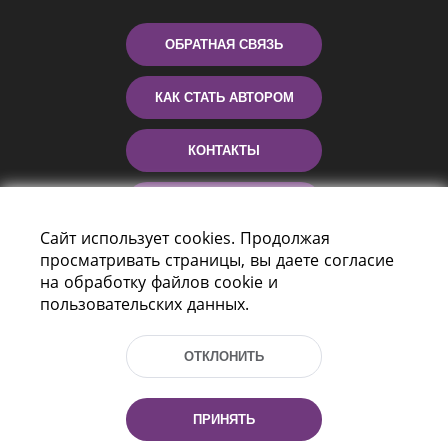
ОБРАТНАЯ СВЯЗЬ
КАК СТАТЬ АВТОРОМ
КОНТАКТЫ
ПОМОЩЬ
Сайт использует cookies. Продолжая
просматривать страницы, вы даете согласие
на обработку файлов cookie и
пользовательских данных.
ОТКЛОНИТЬ
Пр-т Независимости 116
г. Минск, Республика Беларусь, 220114
ПРИНЯТЬ
Тел.: (+375 17) 368 37 37, Факс: (+375 17)