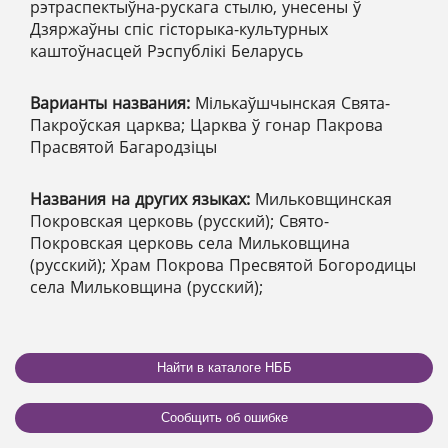
рэтраспектыўна-рускага стылю, унесены ў
Дзяржаўны спіс гісторыка-культурных
каштоўнасцей Рэспублікі Беларусь
Варианты названия:
Мількаўшчынская Свята-
Пакроўская царква; Царква ў гонар Пакрова
Прасвятой Багародзіцы
Названия на других языках:
Мильковщинская
Покровская церковь (русский); Свято-
Покровская церковь села Мильковщина
(русский); Храм Покрова Пресвятой Богородицы
села Мильковщина (русский);
Найти в каталоге НББ
Сообщить об ошибке