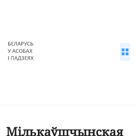
Мількаўшчынская