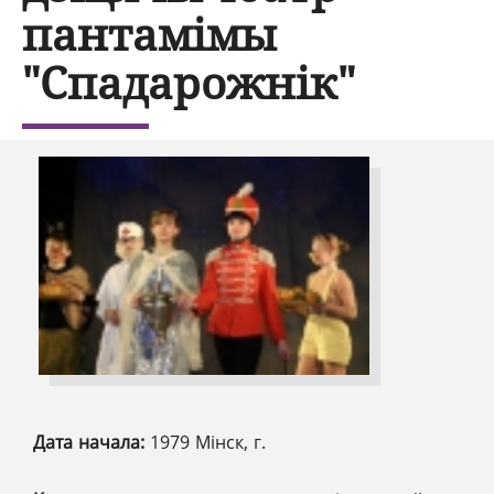
пантамімы
"Спадарожнік"
Дата начала:
1979 Мінск, г.