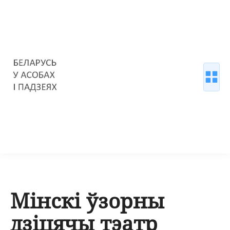
Мінскі ўзорны
дзіцячы тэатр